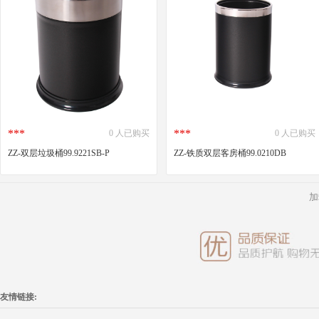
***
***
0 人已购买
0 人已购买
ZZ-双层垃圾桶99.9221SB-P
ZZ-铁质双层客房桶99.0210DB
加
友情链接: