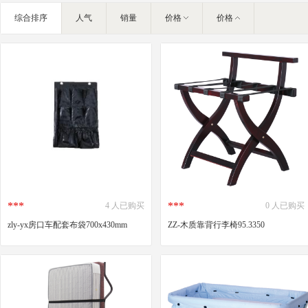
综合排序
人气
销量
价格
价格
***
***
4 人已购买
0 人已购买
zly-yx房口车配套布袋700x430mm
ZZ-木质靠背行李椅95.3350