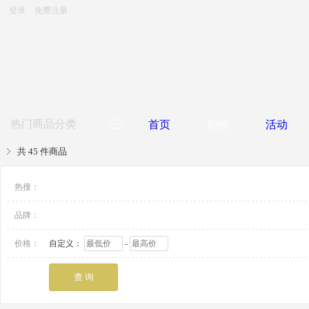
登录
免费注册
热门商品分类
首页
购物
活动
共 45 件商品
大堂用品
热搜：
客房用品
品牌：
餐饮用品
价格：
自定义：
-